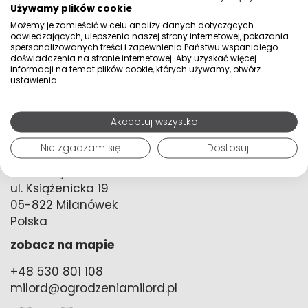
Używamy plików cookie
panele ogrodzeniowe i wszystkie potrzebne elementy
ogrodzenia będą droższe, ale sami nie wiemy, o ile.
Możemy je zamieścić w celu analizy danych dotyczących
odwiedzających, ulepszenia naszej strony internetowej, pokazania
Przewidujemy, że będą to odczuwalne różnice. Mamy
spersonalizowanych treści i zapewnienia Państwu wspaniałego
nadzieję, że nasza oferta spotka się z przyjaznym
doświadczenia na stronie internetowej. Aby uzyskać więcej
przyjęciem przez inwestorów i uda się dzięki niej zadbać o
informacji na temat plików cookie, których używamy, otwórz
solidne ogrodzenia systemowe, na które będzie mógł sobie
ustawienia.
pozwolić każdy, kto ich potrzebuje.
Dziękuję za rozmowę. Zatem idziemy wybierać panele ogrodzeniowe
Akceptuj wszystko
bez zbędnej zwłoki!
Nie zgadzam się
Dostosuj
lokalizacja
ul. Książenicka 19
05-822 Milanówek
Polska
zobacz na mapie
+48 530 801 108
milord@ogrodzeniamilord.pl