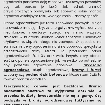
ogrodzenia panelowe dają mnóstwo użytkowych powodów,
aby tak bardzo je lubić. Jak jednak uniknąć
przyszłorocznych podwyżek? Jak zapewnić sobie montaż
ogrodzeń w kolejnym roku, wydając mniej? Znamy sposób!
Branża ogrodzeniowa już teraz zapowiada podwyżki. Mając
na uwadze inflację i kryzys energetyczny, wyższe ceny są
nieuniknione. Inwestorzy starają się mimo wszystko
zmieścić w budżecie. Jednak wybór tańszych i słabszych
użytkowo rozwiązań, nikogo nie zachęca. O sposobie na
zamrożenie ceny ogrodzenia na zimę opowiada specjalista,
przedstawiciel firmy Milord. To producent paneli
ogrodzeniowych 2D i 3D oraz wielu innych, który oferuje
zarówno panele ogrodzeniowe, jak i wszystko, co potrzebne,
aby powstało ogrodzenie panelowe –
akcesoria
ogrodzeniowe
, słupki ogrodzeniowe,
bramy i furtki
,
szlabany czy
podmurówki betonowe
. Możesz zamówić tu
również montaż ogrodzeń.
Rzeczywistość cenowa jest bezlitosna. Branża
budowlana odczuwa to wyjątkowo dotkliwie. A
przecież budżety inwestorskie nie są z gumy. Czy
podwyżki w branży ogrodzeniowej faktycznie są