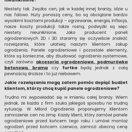
nieuniknione?
Niestety tak. Zwyżka cen, jak w każdej innej branży, idzie u
nas falowo. Huty ponoszą ceny, bo są obciążone bardzo
wysokimi kosztami produkcji – ogrzewanie, energia, inflacja,
nasze koszty produkcji także rosną, podwyżki są więc
niestety nieuniknione. Jako producent paneli
ogrodzeniowych 2D i 3D staramy się oczywiście znaleźć
rozwiązania, które ułatwią naszym klientom zakup
ogrodzenia. Panele ogrodzeniowe i pozostałe elementy,
które są konieczne, aby zbudować ogrodzenia systemowe,
czyli zarówno
akcesoria ogrodzeniowe
,
podmurówka
betonowa
,
brama
czy
furtka
będą jednak z całą
pewnością droższe i to już niebawem.
Jakie rozwiązania mogą zatem pomóc dopiąć budżet
klientom, którzy chcą kupić panele ogrodzeniowe?
Trudno mi wypowiadać się w imieniu całej branży. Wiem
jednak, że każda z firm szuka jakiegoś sposobu na trudną
sytuację. W Milord Ogrodzenia proponujemy klientom
zamrożenie cen na zimę. Każdy klient, który zamówi panele
ogrodzeniowe przed końcem tego roku i umówi montaż
ogrodzeń przed końcem czerwca, zamrozi obecną cenę