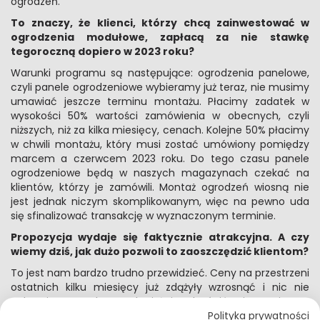
ogrodzeń.
To znaczy, że klienci, którzy chcą zainwestować w
ogrodzenia modułowe, zapłacą za nie stawkę
tegoroczną dopiero w 2023 roku?
Warunki programu są następujące: ogrodzenia panelowe,
czyli panele ogrodzeniowe wybieramy już teraz, nie musimy
umawiać jeszcze terminu montażu. Płacimy zadatek w
wysokości 50% wartości zamówienia w obecnych, czyli
niższych, niż za kilka miesięcy, cenach. Kolejne 50% płacimy
w chwili montażu, który musi zostać umówiony pomiędzy
marcem a czerwcem 2023 roku. Do tego czasu panele
ogrodzeniowe będą w naszych magazynach czekać na
klientów, którzy je zamówili. Montaż ogrodzeń wiosną nie
jest jednak niczym skomplikowanym, więc na pewno uda
się sfinalizować transakcję w wyznaczonym terminie.
Propozycja wydaje się faktycznie atrakcyjna. A czy
wiemy dziś, jak dużo pozwoli to zaoszczędzić klientom?
To jest nam bardzo trudno przewidzieć. Ceny na przestrzeni
ostatnich kilku miesięcy już zdążyły wzrosnąć i nic nie
wskazuje na to, aby trend miał się odwrócić. Wiemy więc na
Polityka prywatności
100%, że w kolejnym sezonie ogrodzenia panelowe – czyli