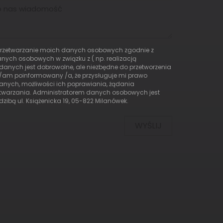
rzetwarzanie moich danych osobowych zgodnie z
nych osobowych w związku z ( np. realizacją
 danych jest dobrowolne, ale niezbędne do przetworzenia
/am poinformowany /a, że przysługuje mi prawo
nych, możliwości ich poprawiania, żądania
etwarzania. Administratorem danych osobowych jest
iedzibą ul. Książenicka 19, 05-822 Milanówek.
WYŚLIJ