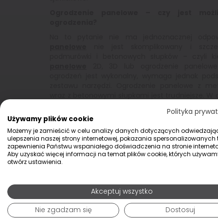
Ogrodzenie panelowe – czy jest moż
ogrodzenia
?
Na to pytanie nie ma jednoznacznej odpow
panelowe
nie jest skomplikowany i szcze
podmurówki i betonowych słupków – czyli 
panelowe
2D, 3D lub ogrodzenie panelowe 
ogrodzeń jest wykonalny, wymaga jednak pods
zestawu narzędzi. Ogrodzenie panelowe z met
wraz z betonowymi słupkami jest trudniejsze. W
zamówić
montaż ogrodzeń
wykonany przez eki
Polityka prywa
Używamy plików cookie
Ogrodzenie panelowe – czy wymaga częstych
Możemy je zamieścić w celu analizy danych dotyczących odwiedzają
Ogrodzenie panelowe
to duży wydatek. Nic wię
ulepszenia naszej strony internetowej, pokazania spersonalizowanych tr
chce mieć pewność bezawaryjnego użytkowania 
zapewnienia Państwu wspaniałego doświadczenia na stronie interneto
w związku z przeglądami czy serwisem. Dokładn
Aby uzyskać więcej informacji na temat plików cookie, których używam
otwórz ustawienia.
każde
ogrodzenie panelowe
. Coroczny przeg
rzeczy do sprawdzenia, czy powłoka antyko
uszkodzeń i ewentualnego uzupełnienia ubyt
Akceptuj wszystko
Naprawy są rzadkością,
ogrodzenie 
wysokojakościowym, trwałym produktem, który
Nie zgadzam się
Dostosuj
funkcjonalnie wiele sezonów.