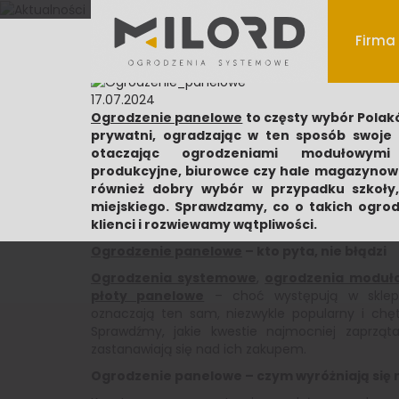
Firma
17.07.2024
Ogrodzenie panelowe
to częsty wybór Polak
prywatni, ogradzając w ten sposób swoje 
otaczając ogrodzeniami modułowymi
produkcyjne, biurowce czy hale magazynow
również dobry wybór w przypadku szkoły
miejskiego. Sprawdzamy, co o takich ogrod
klienci i rozwiewamy wątpliwości.
Ogrodzenie panelowe
– kto pyta, nie błądzi
Ogrodzenia systemowe
,
ogrodzenia moduł
płoty panelowe
– choć występują w sklep
oznaczają ten sam, niezwykle popularny i chę
Sprawdźmy, jakie kwestie najmocniej zaprząta
zastanawiają się nad ich zakupem.
Ogrodzenie panelowe – czym wyróżniają się 