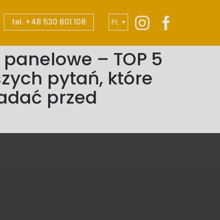
tel. +48 530 801 108
PL
EN
 panelowe – TOP 5
DE
zych pytań, które
zadać przed