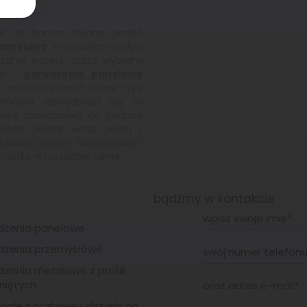
we, to bardzo trudno podać
panelowe
, ma bowiem wpływ
zanej posesji, przez wybrany
nia –
ogrodzenie panelowe
 można wybierać różne typy
 można zdecydować się na
kipę montażową, co podnosi
staje jednak wciąż jedną z
 jakość, walory funkcjonalne i
zystko w rozsądnej cenie.
bądźmy w kontakcie
dzenia panelowe
dzenia przemysłowe
zenia metalowe z profili
niętych
nale paczkowe i skrzynki na