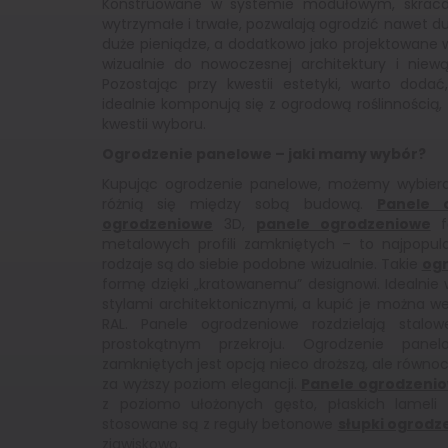
Konstruowane w systemie modułowym, skracaj
wytrzymałe i trwałe, pozwalają ogrodzić nawet du
duże pieniądze, a dodatkowo jako projektowane 
wizualnie do nowoczesnej architektury i niewąt
Pozostając przy kwestii estetyki, warto doda
idealnie komponują się z ogrodową roślinnością
kwestii wyboru.
Ogrodzenie panelowe – jaki mamy wybór?
Kupując ogrodzenie panelowe, możemy wybierać
różnią się między sobą budową.
Panele 
ogrodzeniowe
3D,
panele ogrodzeniowe
fa
metalowych profili zamkniętych – to najpopular
rodzaje są do siebie podobne wizualnie. Takie
og
formę dzięki „kratowanemu” designowi. Idealnie
stylami architektonicznymi, a kupić je można we
RAL. Panele ogrodzeniowe rozdzielają stal
prostokątnym przekroju. Ogrodzenie pane
zamkniętych jest opcją nieco droższą, ale równoc
za wyższy poziom elegancji.
Panele ogrodzeni
z poziomo ułożonych gęsto, płaskich lameli 
stosowane są z reguły betonowe
słupki ogrodz
zjawiskowo.