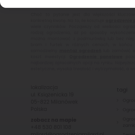
Ogrodzenie panelowe – ile kosztuje?
Choć to pytanie jest dla większości kluczo
konkretną kwotę. Na to, ile kosztuje
ogrodzenie 
wiele czynników. Począwszy od wielkości ograd
rodzaj ogrodzenia, aż po sposoby wykończe
można montować z podmurówką lub bez niej,
bram i furtek w różnych cenach, w końcu
samodzielny
montaż ogrodzeń
lub zamówić e
koszt inwestycji.
Ogrodzenie panelowe
pozo
najbardziej opłacalnych opcji na rynku. Najwyższa
estetyczne, wysoka trwałość i wytrzymałość, a ws
lokalizacja
tagi
ul. Książenicka 19
Ogro
05-822 Milanówek
Polska
Ogro
Ogrod
zobacz na mapie
zamk
+48 530 801 108
milord@ogrodzeniamilord.pl
Termi