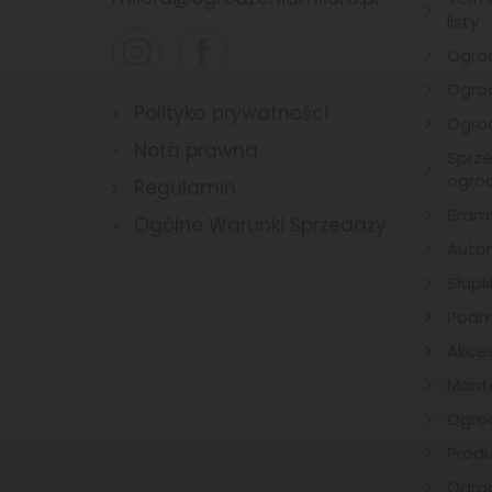
listy
Ogro
Ogrod
Polityka prywatności
Ogro
Nota prawna
Sprze
ogro
Regulamin
Bramy 
Ogólne Warunki Sprzedaży
Auto
Słupk
Podm
Akce
Mont
Ogro
Prod
Ogro