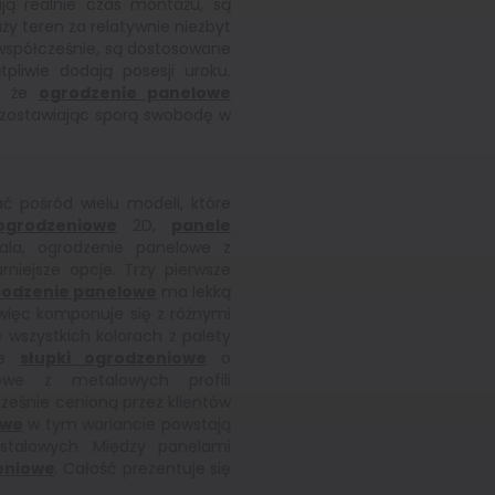
ą realnie czas montażu, są
ży teren za relatywnie niezbyt
współcześnie, są dostosowane
pliwie dodają posesji uroku.
ć, że
ogrodzenie panelowe
, zostawiając sporą swobodę w
 pośród wielu modeli, które
ogrodzeniowe
2D,
panele
la, ogrodzenie panelowe z
niejsze opcje. Trzy pierwsze
rodzenie panelowe
ma lekką
 więc komponuje się z różnymi
 wszystkich kolorach z palety
owe
słupki ogrodzeniowe
o
lowe z metalowych profili
ześnie cenioną przez klientów
owe
w tym wariancie powstają
stalowych. Między panelami
eniowe
. Całość prezentuje się