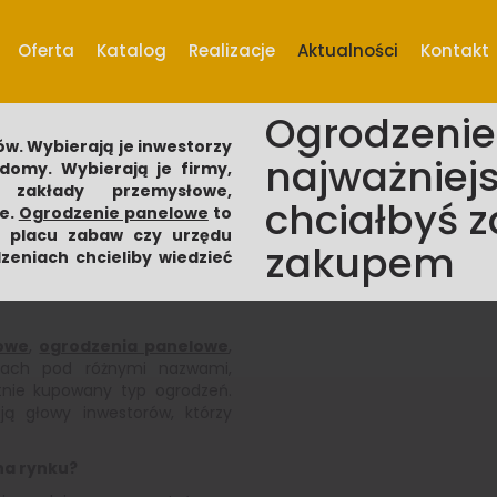
Oferta
Katalog
Realizacje
Aktualności
Kontakt
Ogrodzenie
ów. Wybierają je inwestorzy
najważniejs
domy. Wybierają je firmy,
 zakłady przemysłowe,
chciałbyś 
e.
Ogrodzenie panelowe
to
, placu zabaw czy urzędu
zakupem
zeniach chcieliby wiedzieć
owe
,
ogrodzenia panelowe
,
ach pod różnymi nazwami,
tnie kupowany typ ogrodzeń.
ją głowy inwestorów, którzy
na rynku?