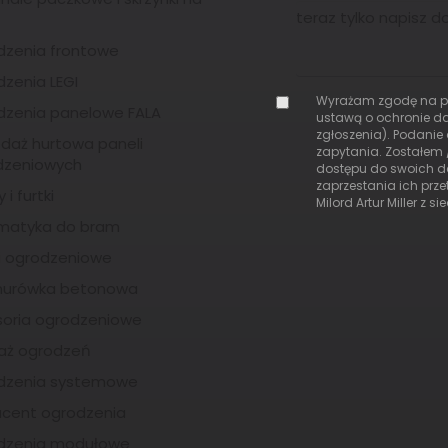
dzenia frontowe
zenia LEGI
Wyrażam zgodę na p
dzenia panelowe FALA
ustawą o ochronie da
zgłoszenia). Podanie
daż hurtowa paneli
zapytania. Zostałem 
dzeniowych
dostępu do swoich da
zaprzestania ich prz
i furtki
Milord Artur Miller z s
matyka do bram
i ogrodzeniowe
urówka betonowa
soria ogrodzeniowe
aż ogrodzeń
dzenia systemowe
ucent ogrodzenia
dzenia modułowe